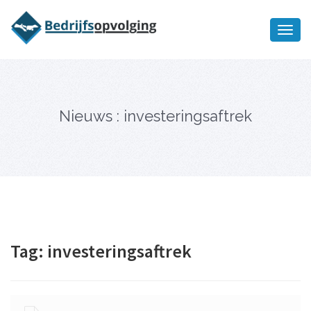
Oriëntatiememo
bedrijfsopvolging voor fiscaal
Ik wil meer informatie
juridisch advies
Nieuws : investeringsaftrek
Tag:
investeringsaftrek