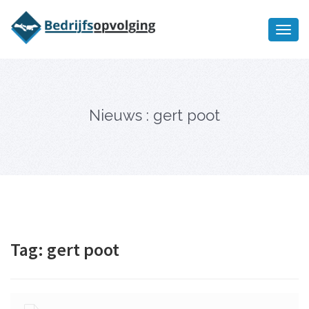
Oriëntatiememo
bedrijfsopvolging voor fiscaal
Ik wil meer informatie
juridisch advies
Nieuws : gert poot
Tag:
gert poot