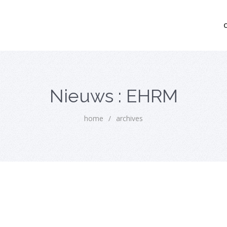
mo bedrijfsopvolging voor fiscaal juridisch advies
Nieuws : EHRM
home
/
archives