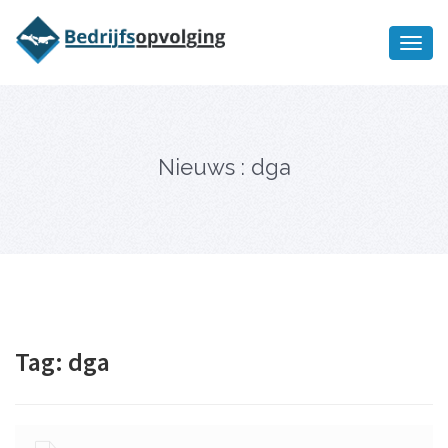
Oriëntatiememo
bedrijfsopvolging voor fiscaal
Ik wil meer informatie
juridisch advies
Nieuws : dga
Tag:
dga