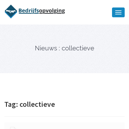
Oriëntatiememo
bedrijfsopvolging voor fiscaal
Ik wil meer informatie
juridisch advies
Nieuws : collectieve
Tag:
collectieve