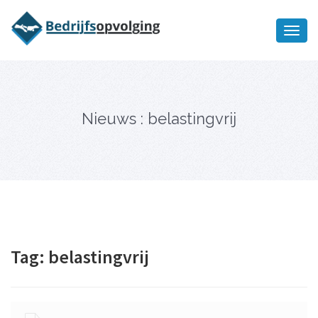
Oriëntatiememo
bedrijfsopvolging voor fiscaal
Ik wil meer informatie
juridisch advies
Nieuws : belastingvrij
Tag:
belastingvrij