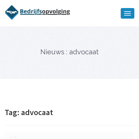
Oriëntatiememo
bedrijfsopvolging voor fiscaal
Ik wil meer informatie
juridisch advies
Nieuws : advocaat
Tag:
advocaat