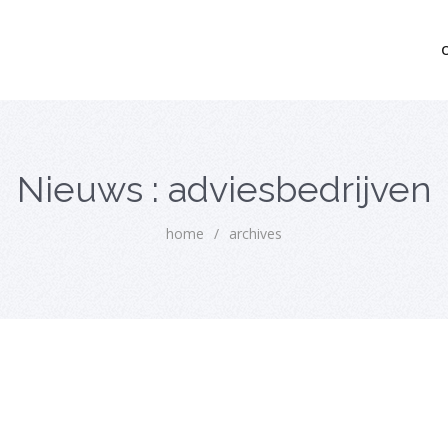
mo bedrijfsopvolging voor fiscaal juridisch advies
Nieuws : adviesbedrijven
home
/
archives