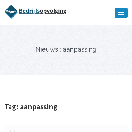
Oriëntatiememo
bedrijfsopvolging voor fiscaal
Ik wil meer informatie
juridisch advies
Nieuws : aanpassing
Tag:
aanpassing