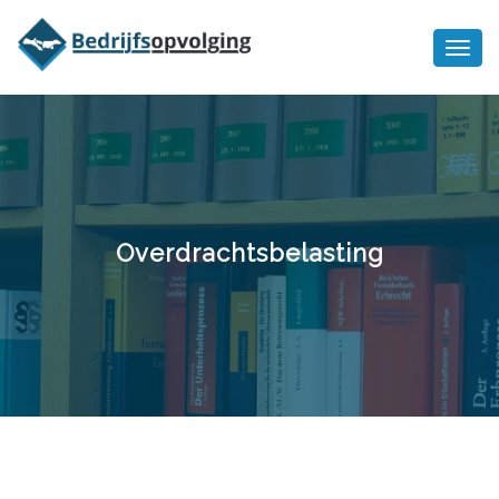
Oriëntatiememo
bedrijfsopvolging voor fiscaal
Ik wil meer informatie
juridisch advies
Overdrachtsbelasting