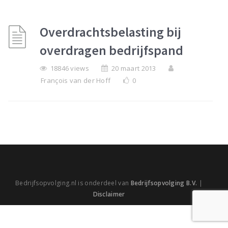
Overdrachtsbelasting bij
overdragen bedrijfspand
18846 views
20 maart 2013
François van der Hoff
0
Bedrijfsopvolging.nl is onderdeel van
Bedrijfsopvolging B.V.
|
Disclaimer