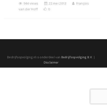
944 views
22 mei 2013
François
van der Hoff
0
Bedrijfsopvolging.nl is onderdeel van
Bedrijfsopvolging B.V.
|
Disclaimer