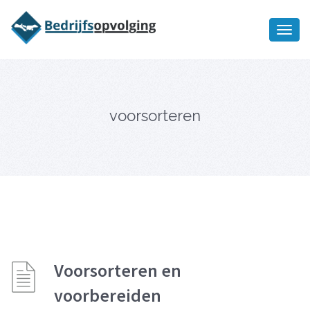
Oriëntatiememo
bedrijfsopvolging voor fiscaal
Ik wil meer informatie
juridisch advies
voorsorteren
Voorsorteren en
voorbereiden