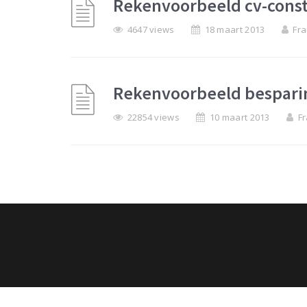
Rekenvoorbeeld cv-const
4647 views
18 maart 2013
Fra
Rekenvoorbeeld besparin
22854 views
10 maart 2013
Fr