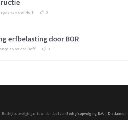
ructie
nçois van der Hoff
0
g erfbelasting door BOR
ançois van der Hoff
0
Bedrijfsopvolging.nl is onderdeel van
Bedrijfsopvolging B.V.
|
Disclaimer