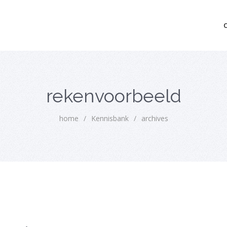
mo bedrijfsopvolging voor fiscaal juridisch advies
rekenvoorbeeld
home
/
Kennisbank
/
archives