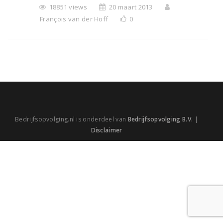
18851 views
20 maart 2013
François van der Hoff
0
Bedrijfsopvolging.nl is onderdeel van
Bedrijfsopvolging B.V.
|
Disclaimer