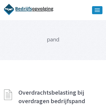
Oriëntatiememo
bedrijfsopvolging voor fiscaal
Ik wil meer informatie
juridisch advies
pand
Overdrachtsbelasting bij
overdragen bedrijfspand