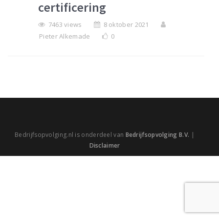
certificering
7463 views
8 oktober 2021
Pieter Alkemade
0
Bedrijfsopvolging.nl is onderdeel van
Bedrijfsopvolging B.V.
|
Disclaimer