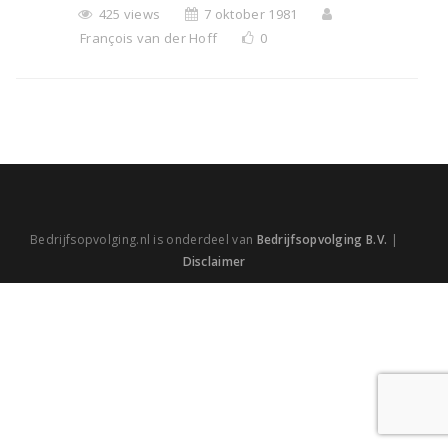
425 views
7 oktober 1981
François van der Hoff
0
Bedrijfsopvolging.nl is onderdeel van
Bedrijfsopvolging B.V.
|
Disclaimer