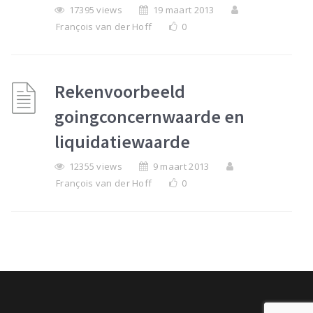
17395 views
19 maart 2013
François van der Hoff
0
Rekenvoorbeeld
goingconcernwaarde en
liquidatiewaarde
12355 views
9 maart 2013
François van der Hoff
0