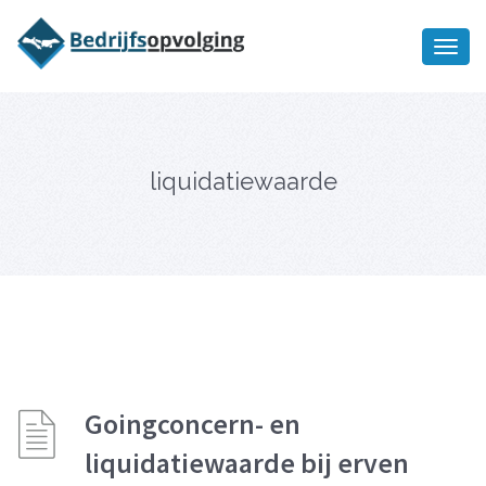
Oriëntatiememo
bedrijfsopvolging voor fiscaal
Ik wil meer informatie
juridisch advies
liquidatiewaarde
Goingconcern- en
liquidatiewaarde bij erven