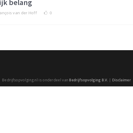
ijk belang
ançois van der Hoff
0
Bedrijfsopvolging.nl is onderdeel van
Bedrijfsopvolging B.V.
|
Disclaimer