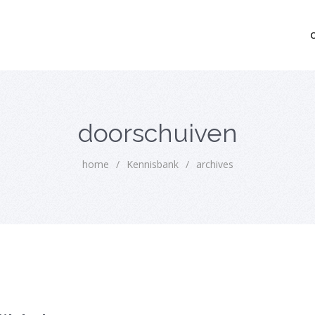
mo bedrijfsopvolging voor fiscaal juridisch advies
doorschuiven
home
/
Kennisbank
/
archives