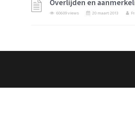
Overlijden en aanmerkel
60609 views
20 maart 2013
Fr