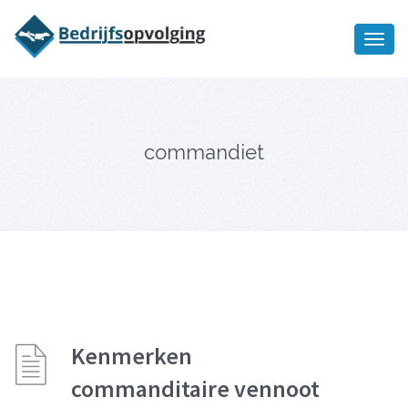
Oriëntatiememo
bedrijfsopvolging voor fiscaal
Ik wil meer informatie
juridisch advies
commandiet
Kenmerken
commanditaire vennoot