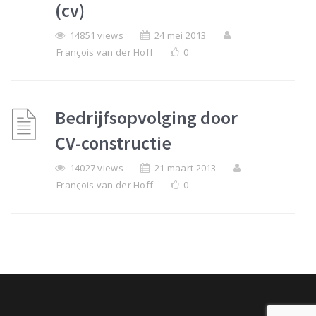
(cv)
14851 views
24 mei 2013
François van der Hoff
0
Bedrijfsopvolging door
CV-constructie
14027 views
21 maart 2013
François van der Hoff
0