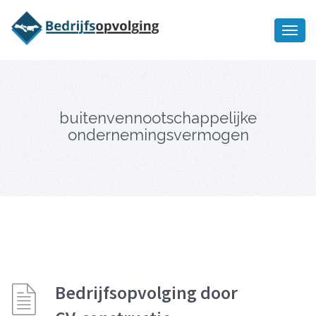
Oriëntatiememo
bedrijfsopvolging voor fiscaal
Ik wil meer informatie
juridisch advies
buitenvennootschappelijke
ondernemingsvermogen
Bedrijfsopvolging door