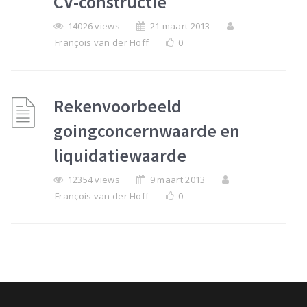
CV-constructie
14026 views
21 maart 2013
François van der Hoff
0
Rekenvoorbeeld
goingconcernwaarde en
liquidatiewaarde
12354 views
9 maart 2013
François van der Hoff
0