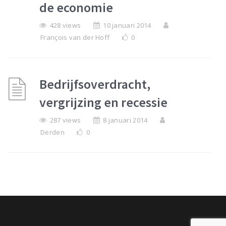
de economie
428 views
10 januari 2014
François van der Hoff
0
Bedrijfsoverdracht,
vergrijzing en recessie
287 views
8 januari 2014
Derden
0