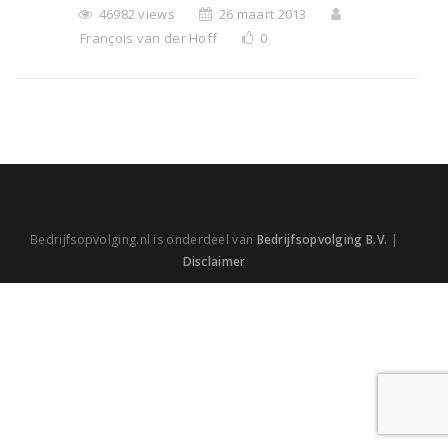
46982 views
26 maart 2013
François van der Hoff
0
Bedrijfsopvolging.nl is onderdeel van
Bedrijfsopvolging B.V.
|
Disclaimer