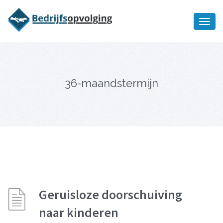
Oriëntatiememo
bedrijfsopvolging voor fiscaal
Ik wil meer informatie
juridisch advies
36-maandstermijn
Geruisloze doorschuiving
naar kinderen