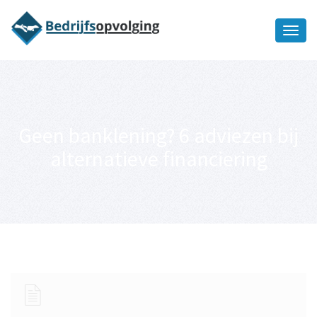
Oriëntatiememo
bedrijfsopvolging voor fiscaal
Ik wil meer informatie
juridisch advies
Geen banklening? 6 adviezen bij
alternatieve financiering