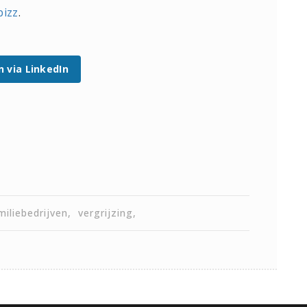
izz
.
n via LinkedIn
iliebedrijven
vergrijzing