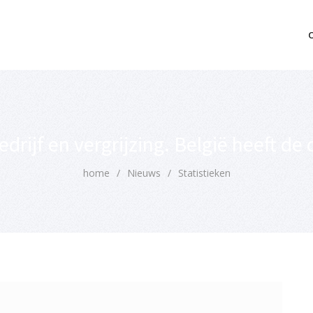
mo bedrijfsopvolging voor fiscaal juridisch advies
drijf en vergrijzing. België heeft de
home
/
Nieuws
/
Statistieken