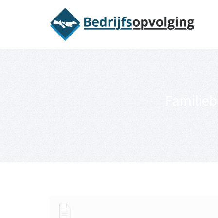
Oriëntatieme
Familiebe