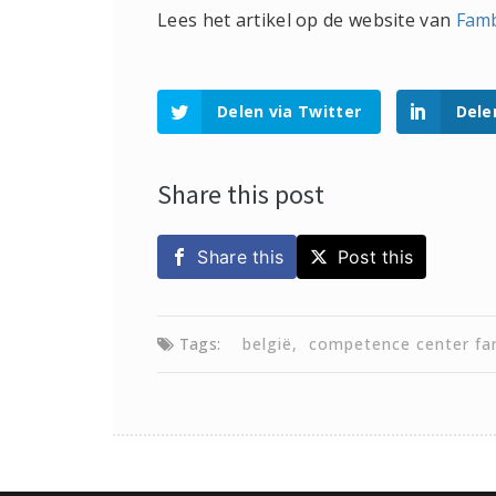
Lees het artikel op de website van
Famb
Delen via Twitter
Dele
Share this post
Share this
Post this
Tags:
belgië
competence center fam