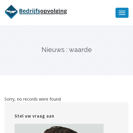
Oriëntatiememo
bedrijfsopvolging voor fiscaal
Ik wil meer informatie
juridisch advies
Nieuws : waarde
Sorry, no records were found
Stel uw vraag aan