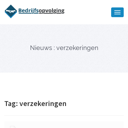
Oriëntatiememo
bedrijfsopvolging voor fiscaal
Ik wil meer informatie
juridisch advies
Nieuws : verzekeringen
Tag:
verzekeringen