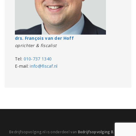
drs. François van der Hoff
oprichter & fiscalist
Tel:
010-737 1340
E-mail:
info@fiscaf.nl
Bedrijfsopvolging.nl is onderdeel van
Bedrijfsopvolging B.V.
|