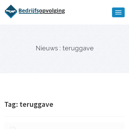
Oriëntatiememo
bedrijfsopvolging voor fiscaal
Ik wil meer informatie
juridisch advies
Nieuws : teruggave
Tag:
teruggave