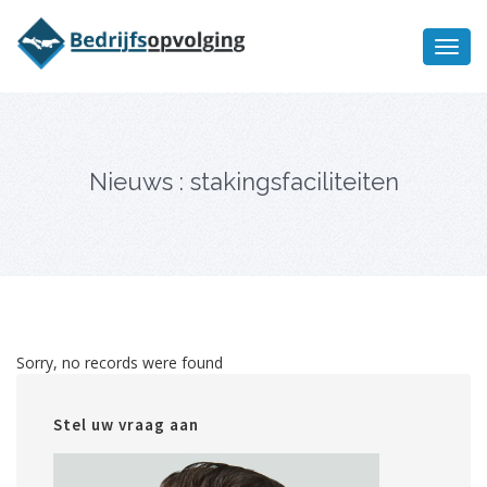
Oriëntatiememo
bedrijfsopvolging voor fiscaal
Ik wil meer informatie
juridisch advies
Nieuws : stakingsfaciliteiten
Sorry, no records were found
Stel uw vraag aan