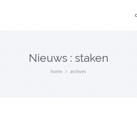
mo bedrijfsopvolging voor fiscaal juridisch advies
Nieuws : staken
home
/
archives