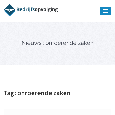
Oriëntatiememo
bedrijfsopvolging voor fiscaal
Ik wil meer informatie
juridisch advies
Nieuws : onroerende zaken
Tag:
onroerende zaken