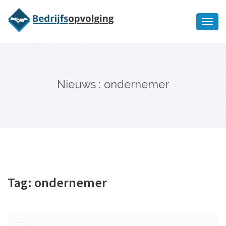
Oriëntatiememo
bedrijfsopvolging voor fiscaal
Ik wil meer informatie
juridisch advies
Nieuws : ondernemer
Tag:
ondernemer