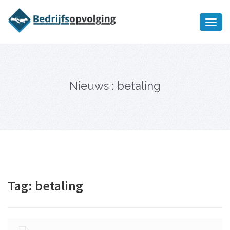
Oriëntatiememo
bedrijfsopvolging voor fiscaal
Ik wil meer informatie
juridisch advies
Nieuws : betaling
Tag:
betaling