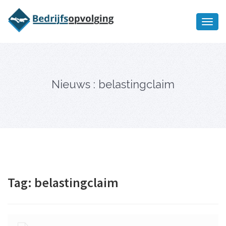
Oriëntatiememo
bedrijfsopvolging voor fiscaal
Ik wil meer informatie
juridisch advies
Nieuws : belastingclaim
Tag:
belastingclaim