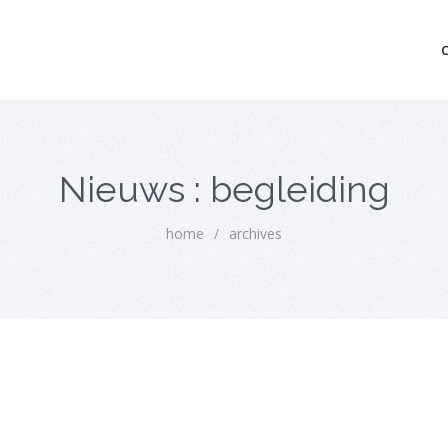
mo bedrijfsopvolging voor fiscaal juridisch advies
Nieuws : begleiding
home
/
archives