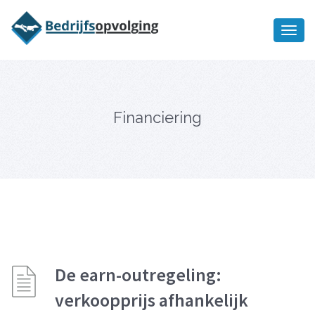
Oriëntatiememo
bedrijfsopvolging voor fiscaal
Ik wil meer informatie
juridisch advies
Financiering
De earn-outregeling:
verkoopprijs afhankelijk