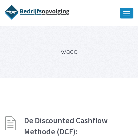
Oriëntatiememo
bedrijfsopvolging voor fiscaal
Ik wil meer informatie
juridisch advies
wacc
De Discounted Cashflow
Methode (DCF):