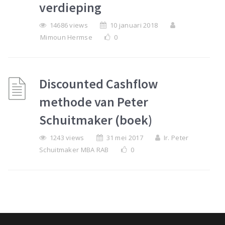
verdieping
14686 views
10 januari 2018
Mimoun Hermse
0
Discounted Cashflow
methode van Peter
Schuitmaker (boek)
1243 views
31 mei 2017
Ir. Peter
Schuitmaker MBA RAB
0