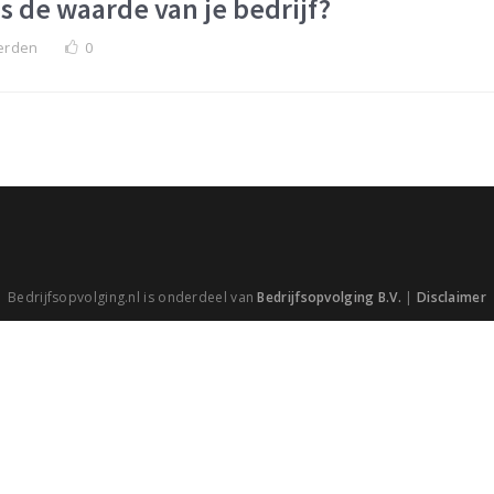
 de waarde van je bedrijf?
erden
0
Bedrijfsopvolging.nl is onderdeel van
Bedrijfsopvolging B.V.
|
Disclaimer