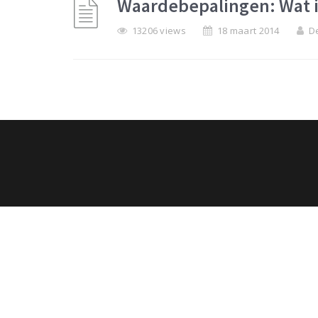
Waardebepalingen: Wat is
13206 views
18 maart 2014
D