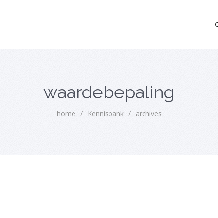
mo bedrijfsopvolging voor fiscaal juridisch advies
waardebepaling
home
/
Kennisbank
/
archives