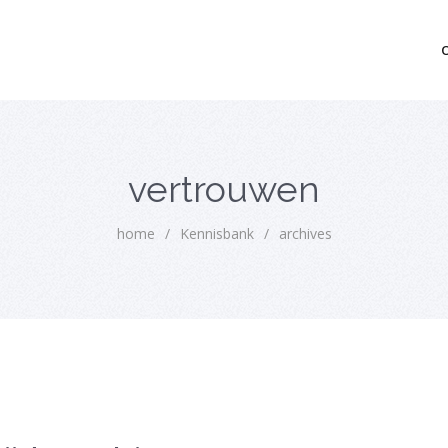
mo bedrijfsopvolging voor fiscaal juridisch advies
vertrouwen
home
/
Kennisbank
/
archives