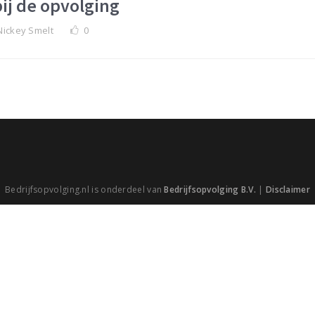
ij de opvolging
Nickey Smelt
0
Bedrijfsopvolging.nl is onderdeel van
Bedrijfsopvolging B.V.
|
Disclaimer