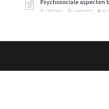
Psychosociale aspecten b
1283 views
3 maart 2014
mr. 