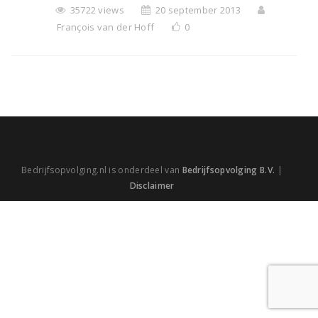
35722 views
20 september 2013
François van der Hoff
0
Bedrijfsopvolging.nl is onderdeel van
Bedrijfsopvolging B.V.
|
Disclaimer