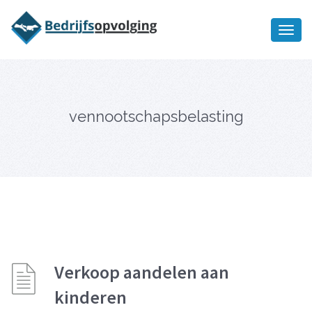
Oriëntatiememo
bedrijfsopvolging voor fiscaal
Ik wil meer informatie
juridisch advies
vennootschapsbelasting
Verkoop aandelen aan
kinderen