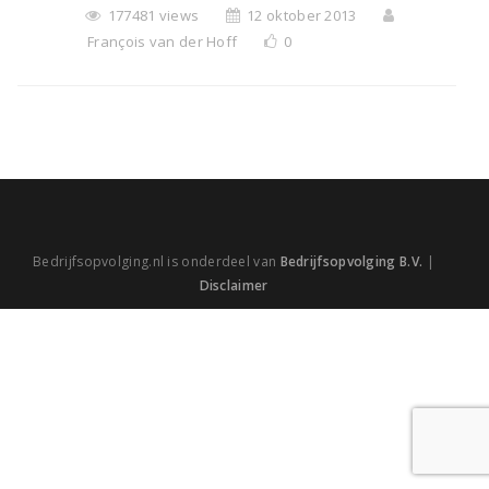
177481 views
12 oktober 2013
François van der Hoff
0
Bedrijfsopvolging.nl is onderdeel van
Bedrijfsopvolging B.V.
|
Disclaimer