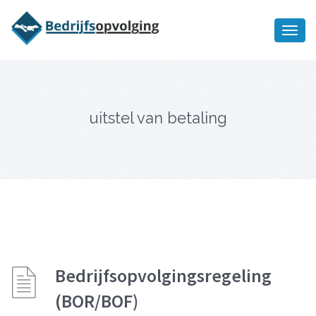
Oriëntatiememo
bedrijfsopvolging voor fiscaal
Ik wil meer informatie
juridisch advies
uitstel van betaling
Bedrijfsopvolgingsregeling
(BOR/BOF)