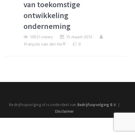
van toekomstige
ontwikkeling
onderneming
10521 views
15 maart 2013
François van der Hoff
0
Bedrijfsopvolging.nl is onderdeel van
Bedrijfsopvolging B.V.
|
Disclaimer