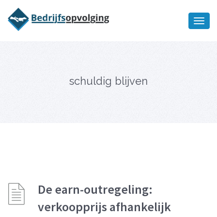
Oriëntatiememo
bedrijfsopvolging voor fiscaal
Ik wil meer informatie
juridisch advies
schuldig blijven
De earn-outregeling:
verkoopprijs afhankelijk