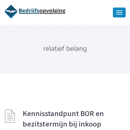
Oriëntatiememo
bedrijfsopvolging voor fiscaal
Ik wil meer informatie
juridisch advies
relatief belang
Kennisstandpunt BOR en
bezitstermijn bij inkoop