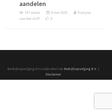
aandelen
151 views
6 mei 2025
François
van der Hoff
0
Bedrijfsopvolging.nl is onderdeel van
Bedrijfsopvolging B.V.
|
Disclaimer