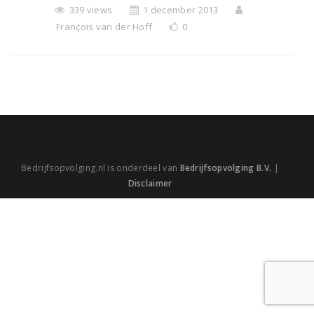
339 views
1 december 2013
François van der Hoff
0
Bedrijfsopvolging.nl is onderdeel van
Bedrijfsopvolging B.V.
|
Disclaimer