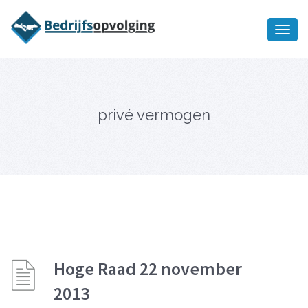
Oriëntatiememo
bedrijfsopvolging voor fiscaal
Ik wil meer informatie
juridisch advies
privé vermogen
Hoge Raad 22 november
2013