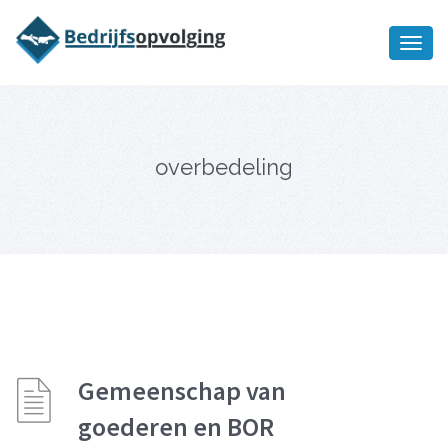
Oriëntatiememo
bedrijfsopvolging voor fiscaal
Ik wil meer informatie
juridisch advies
overbedeling
Gemeenschap van
goederen en BOR