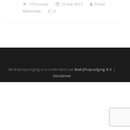
7720 views
22 mei 2013
Pieter
Alkemade
0
Bedrijfsopvolging.nl is onderdeel van
Bedrijfsopvolging B.V.
|
Disclaimer