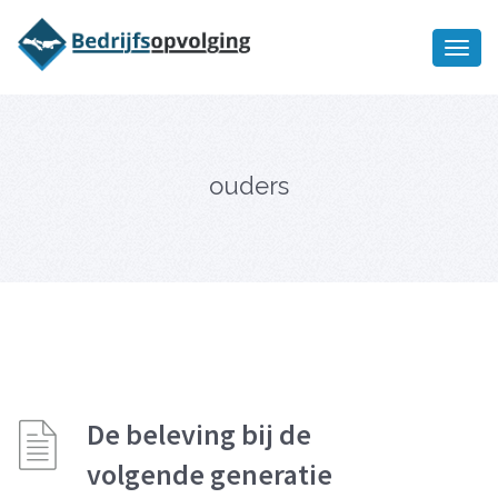
Oriëntatiememo
bedrijfsopvolging voor fiscaal
Ik wil meer informatie
juridisch advies
ouders
De beleving bij de
volgende generatie