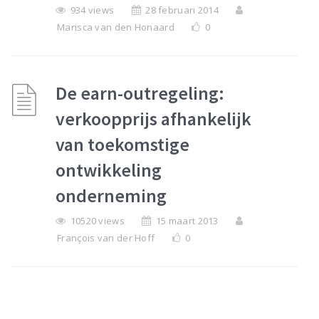
934 views
28 februari 2014
Marisca van den Honaard
0
De earn-outregeling:
verkoopprijs afhankelijk
van toekomstige
ontwikkeling
onderneming
10520 views
15 maart 2013
François van der Hoff
0