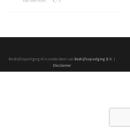
van der Hoff
0
Bedrijfsopvolging.nl is onderdeel van
Bedrijfsopvolging B.V.
|
Disclaimer