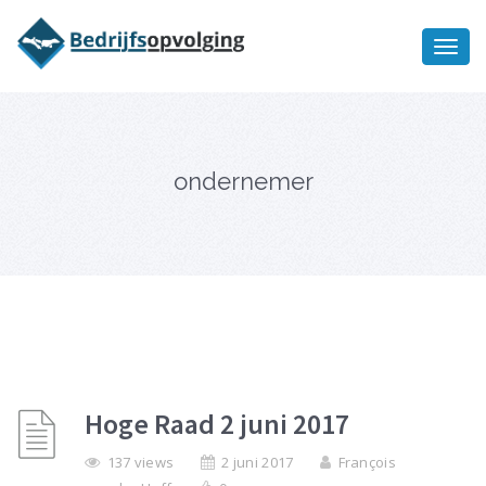
Oriëntatiememo
bedrijfsopvolging voor fiscaal
Ik wil meer informatie
juridisch advies
ondernemer
Hoge Raad 2 juni 2017
137 views
2 juni 2017
François