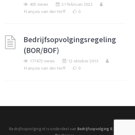
405 views
21 februari 2022
François van der Hoff
0
Bedrijfsopvolgingsregeling
(BOR/BOF)
177473 views
12 oktober 2013
François van der Hoff
0
Bedrijfsopvolging.nl is onderdeel van
Bedrijfsopvolging B.V.
|