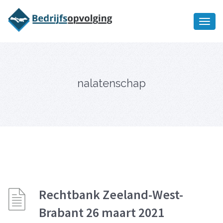
Oriëntatiememo
bedrijfsopvolging voor fiscaal
Ik wil meer informatie
juridisch advies
nalatenschap
Rechtbank Zeeland-West-
Brabant 26 maart 2021