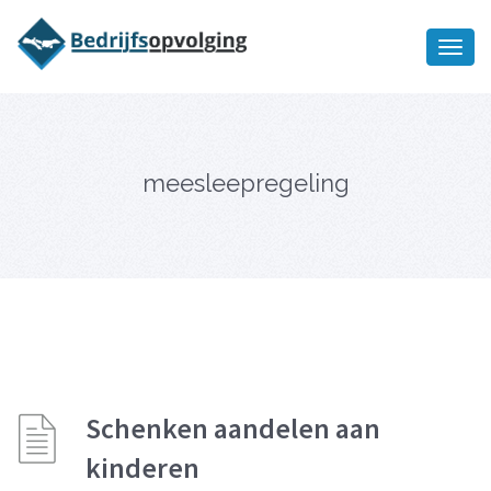
Oriëntatiememo
bedrijfsopvolging voor fiscaal
Ik wil meer informatie
juridisch advies
meesleepregeling
Schenken aandelen aan
kinderen