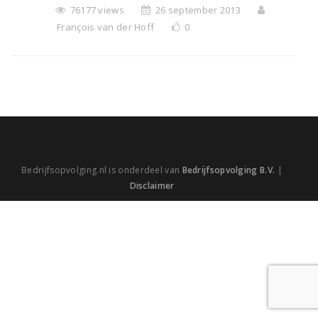
76177 views
26 september 2013
François van der Hoff
0
Bedrijfsopvolging.nl is onderdeel van
Bedrijfsopvolging B.V.
|
Disclaimer