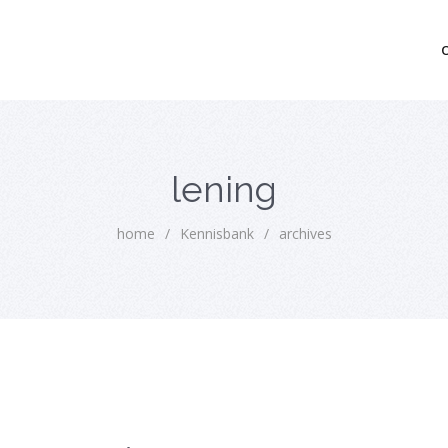
mo bedrijfsopvolging voor fiscaal juridisch advies
lening
home
/
Kennisbank
/
archives