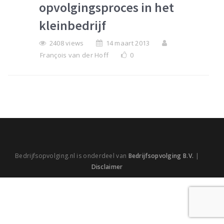
opvolgingsproces in het
kleinbedrijf
2408 views
14 maart 2013
François van der Hoff
0
Bedrijfsopvolging.nl is onderdeel van
Bedrijfsopvolging B.V.
|
Disclaimer