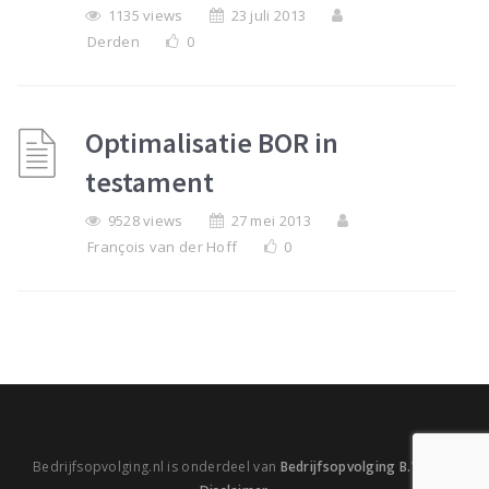
1135 views
23 juli 2013
Derden
0
Optimalisatie BOR in
testament
9528 views
27 mei 2013
François van der Hoff
0
Bedrijfsopvolging.nl is onderdeel van
Bedrijfsopvolging B.V.
|